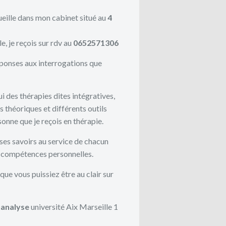
ueille dans mon cabinet situé au
4
e, je reçois sur rdv au
0652571306
éponses aux interrogations que
i des thérapies dites intégratives,
ts théoriques et différents outils
rsonne que je reçois en thérapie.
ses savoirs au service de chacun
et compétences personnelles.
ue vous puissiez être au clair sur
hanalyse
université Aix Marseille 1