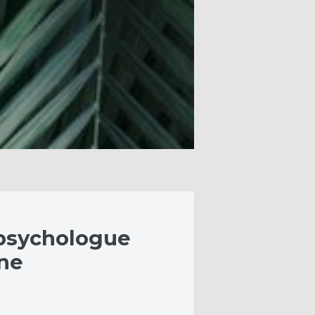
psychologue
nne